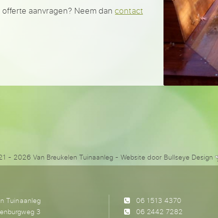
een offerte aanvragen? Neem dan
contact
1 - 2026 Van Breukelen Tuinaanleg
- Website door
Bullseye Design
en Tuinaanleg
06 1513 4370
denburgweg 3
06 2442 7282