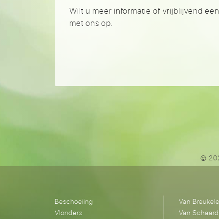
Wilt u meer informatie of vrijblijvend 
met ons op.
© 202
Beschoeiing
Van Breukel
Vlonders
Van Schaar